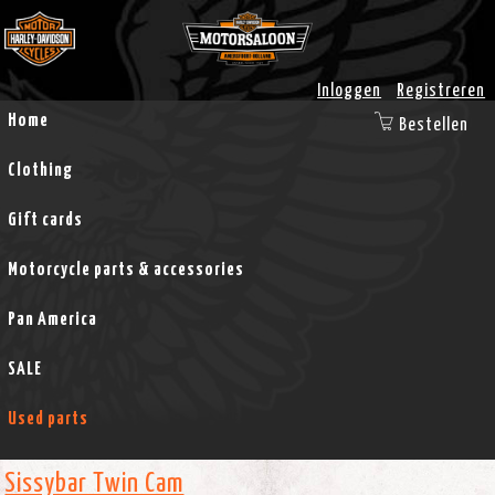
Inloggen
Registreren
Home
Bestellen
Clothing
Gift cards
Motorcycle parts & accessories
Pan America
SALE
Used parts
Sissybar Twin Cam