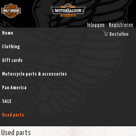
Inloggen
Registreren
Home
Bestellen
Clothing
Gift cards
Motorcycle parts & accessories
Pan America
SALE
Used parts
Used parts