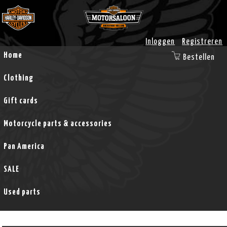
Inloggen
Registreren
Home
Bestellen
Clothing
Gift cards
Motorcycle parts & accessories
Pan America
SALE
Used parts