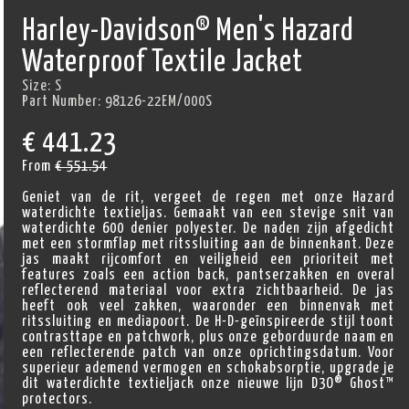
Harley-Davidson® Men's Hazard
Waterproof Textile Jacket
Size:
S
Part Number:
98126-22EM/000S
€
441.23
From
€ 551.54
Geniet van de rit, vergeet de regen met onze Hazard
waterdichte textieljas. Gemaakt van een stevige snit van
waterdichte 600 denier polyester. De naden zijn afgedicht
met een stormflap met ritssluiting aan de binnenkant. Deze
jas maakt rijcomfort en veiligheid een prioriteit met
features zoals een action back, pantserzakken en overal
reflecterend materiaal voor extra zichtbaarheid. De jas
heeft ook veel zakken, waaronder een binnenvak met
ritssluiting en mediapoort. De H-D-geïnspireerde stijl toont
contrasttape en patchwork, plus onze geborduurde naam en
een reflecterende patch van onze oprichtingsdatum. Voor
superieur ademend vermogen en schokabsorptie, upgrade je
dit waterdichte textieljack onze nieuwe lijn D3O® Ghost™
protectors.