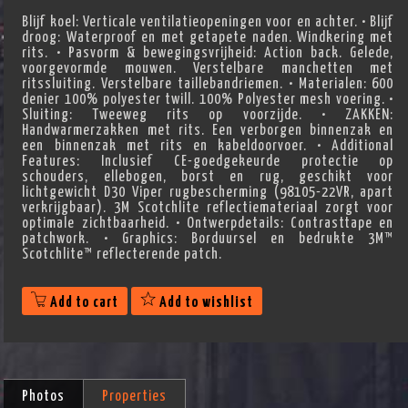
Blijf koel: Verticale ventilatieopeningen voor en achter. • Blijf
droog: Waterproof en met getapete naden. Windkering met
rits. • Pasvorm & bewegingsvrijheid: Action back. Gelede,
voorgevormde mouwen. Verstelbare manchetten met
ritssluiting. Verstelbare taillebandriemen. • Materialen: 600
denier 100% polyester twill. 100% Polyester mesh voering. •
Sluiting: Tweeweg rits op voorzijde. • ZAKKEN:
Handwarmerzakken met rits. Een verborgen binnenzak en
een binnenzak met rits en kabeldoorvoer. • Additional
Features: Inclusief CE-goedgekeurde protectie op
schouders, ellebogen, borst en rug, geschikt voor
lichtgewicht D30 Viper rugbescherming (98105-22VR, apart
verkrijgbaar). 3M Scotchlite reflectiemateriaal zorgt voor
optimale zichtbaarheid. • Ontwerpdetails: Contrasttape en
patchwork. • Graphics: Borduursel en bedrukte 3M™
Scotchlite™ reflecterende patch.
Add to cart
Add to wishlist
Photos
Properties