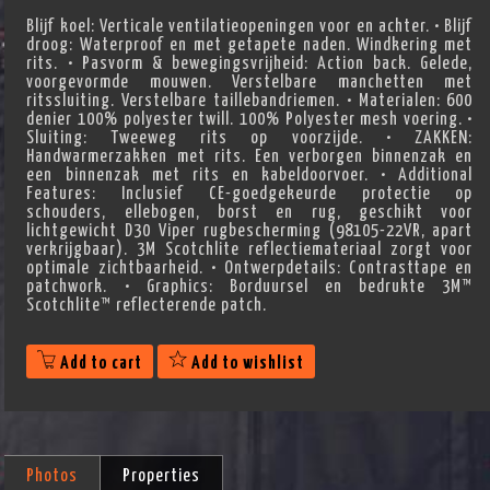
Blijf koel: Verticale ventilatieopeningen voor en achter. • Blijf
droog: Waterproof en met getapete naden. Windkering met
rits. • Pasvorm & bewegingsvrijheid: Action back. Gelede,
voorgevormde mouwen. Verstelbare manchetten met
ritssluiting. Verstelbare taillebandriemen. • Materialen: 600
denier 100% polyester twill. 100% Polyester mesh voering. •
Sluiting: Tweeweg rits op voorzijde. • ZAKKEN:
Handwarmerzakken met rits. Een verborgen binnenzak en
een binnenzak met rits en kabeldoorvoer. • Additional
Features: Inclusief CE-goedgekeurde protectie op
schouders, ellebogen, borst en rug, geschikt voor
lichtgewicht D30 Viper rugbescherming (98105-22VR, apart
verkrijgbaar). 3M Scotchlite reflectiemateriaal zorgt voor
optimale zichtbaarheid. • Ontwerpdetails: Contrasttape en
patchwork. • Graphics: Borduursel en bedrukte 3M™
Scotchlite™ reflecterende patch.
Add to cart
Add to wishlist
Photos
Properties