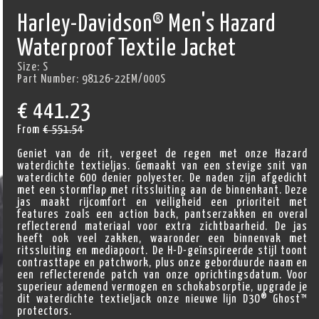
Harley-Davidson® Men's Hazard
Waterproof Textile Jacket
Size:
S
Part Number:
98126-22EM/000S
€
441.23
From
€ 551.54
Geniet van de rit, vergeet de regen met onze Hazard
waterdichte textieljas. Gemaakt van een stevige snit van
waterdichte 600 denier polyester. De naden zijn afgedicht
met een stormflap met ritssluiting aan de binnenkant. Deze
jas maakt rijcomfort en veiligheid een prioriteit met
features zoals een action back, pantserzakken en overal
reflecterend materiaal voor extra zichtbaarheid. De jas
heeft ook veel zakken, waaronder een binnenvak met
ritssluiting en mediapoort. De H-D-geïnspireerde stijl toont
contrasttape en patchwork, plus onze geborduurde naam en
een reflecterende patch van onze oprichtingsdatum. Voor
superieur ademend vermogen en schokabsorptie, upgrade je
dit waterdichte textieljack onze nieuwe lijn D3O® Ghost™
protectors.