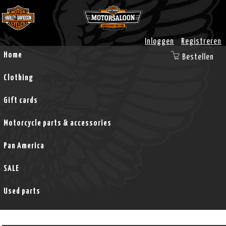
Inloggen
Registreren
Home
Bestellen
Clothing
Gift cards
Motorcycle parts & accessories
Pan America
SALE
Used parts