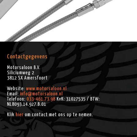
Contactgegevens
Motorsaloon B.V.
Siliciumweg 2
3812 SX
Amersfoort
Website:
www.motorsaloon.nl
Email:
info@motorsaloon.nl
Telefoon:
033-461.73.98
KvK: 31027535 / BTW:
NL8093.14.927.B.01
Klik
hier
om contact met ons op te nemen.