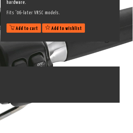
hardware.
Fits '06-later VRSC models.
Add to cart
Add to wishlist