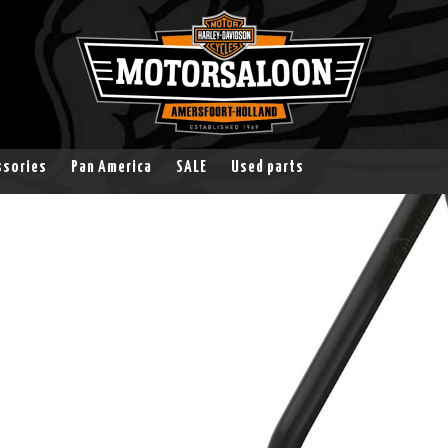
ssories
Pan America
SALE
Used parts