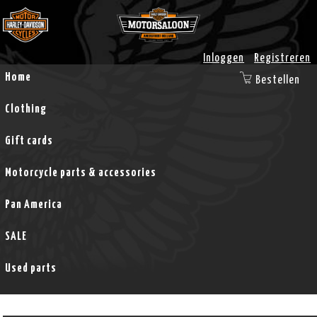
Inloggen
Registreren
Home
Bestellen
Clothing
Gift cards
Motorcycle parts & accessories
Pan America
SALE
Used parts