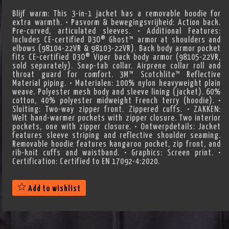
Blijf warm: This 3-in-1 jacket has a removable hoodie for
extra warmth. • Pasvorm & bewegingsvrijheid: Action back.
Pre-curved, articulated sleeves. • Additional Features:
Includes CE-certified D3O® Ghost™ armor at shoulders and
elbows (98104-22VR & 98103-22VR). Back body armor pocket
fits CE-certified D3O® Viper back body armor (98105-22VR,
sold separately). Snap-tab collar. Airprene collar roll and
throat guard for comfort. 3M™ Scotchlite™ Reflective
Material piping. • Materialen: 100% nylon heavyweight plain
weave. Polyester mesh body and sleeve lining (jacket). 60%
cotton, 40% polyester midweight French terry (hoodie). •
Sluiting: Two-way zipper front. Zippered cuffs. • ZAKKEN:
Welt hand-warmer pockets with zipper closure. Two interior
pockets, one with zipper closure. • Ontwerpdetails: Jacket
features sleeve striping and reflective shoulder seaming.
Removable hoodie features kangaroo pocket, zip front, and
rib-knit cuffs and waistband. • Graphics: Screen print. •
Certification: Certified to EN 17092-4:2020.
Add to wishlist