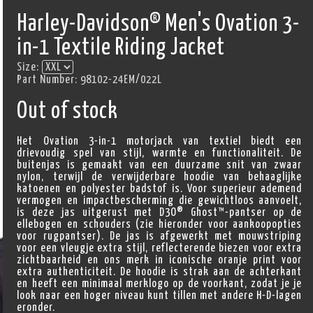
Harley-Davidson® Men's Ovation 3-
in-1 Textile Riding Jacket
Size:
Part Number:
98102-24EM/022L
Out of stock
Het Ovation 3-in-1 motorjack van textiel biedt een
drievoudig spel van stijl, warmte en functionaliteit. De
buitenjas is gemaakt van een duurzame snit van zwaar
nylon, terwijl de verwijderbare hoodie van behaaglijke
katoenen en polyester badstof is. Voor superieur ademend
vermogen en impactbescherming die gewichtloos aanvoelt,
is deze jas uitgerust met D3O® Ghost™-pantser op de
ellebogen en schouders (zie hieronder voor aankoopopties
voor rugpantser). De jas is afgewerkt met mouwstriping
voor een vleugje extra stijl, reflecterende biezen voor extra
zichtbaarheid en ons merk in iconische oranje print voor
extra authenticiteit. De hoodie is strak aan de achterkant
en heeft een minimaal merklogo op de voorkant, zodat je je
look naar een hoger niveau kunt tillen met andere H-D-lagen
eronder.