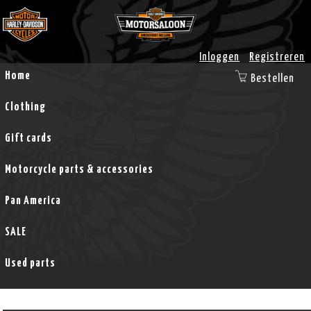
Inloggen
Registreren
Home
Bestellen
Clothing
Gift cards
Motorcycle parts & accessories
Pan America
SALE
Used parts