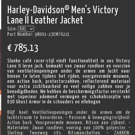
Harley-Davidson® Men's Victory
Lane II Leather Jacket
Size:
Part Number:
98001-23EM/022L
€
785.13
Slanke café racer-stijl vindt functionaliteit in ons Victory
Lane II leren jack. Gemaakt van zwaar rundleer en voorzien
van ventilatieopeningen onder de armen om lucht naar
binnen te laten tijdens het rijden, voorgevormde mouwen,
een action back, protectorzakken, reflecterend materiaal
voor extra zichtbaarheid en veel veilige zakken voor je
benodigdheden. We hebben de beschermingsfactor versterkt
met superieur ademend vermogen en schokabsorptie van
D3O Ghost Armor in de schouders en ellebogen
Blijf koel: Ventilatieopeningen onder de armen om de
luchtstroom te bevorderen. • Pasvorm & bewegingsvrijheid:
Action back. Voorgevormde mouwen. Ritsen aan zijkant. •
Materialen: Zwaar rundleer, voering van 100% polyester. •
Sluiting: Tweeweg rits. Ritsmanchetten. • ZAKKEN: