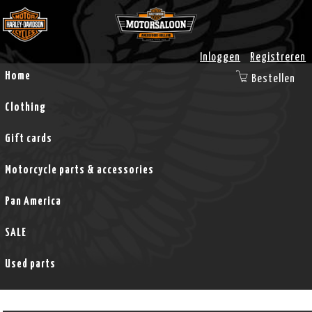
Inloggen
Registreren
Home
Bestellen
Clothing
Gift cards
Motorcycle parts & accessories
Pan America
SALE
Used parts