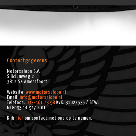
Contactgegevens
Motorsaloon B.V.
Siliciumweg 2
3812 SX
Amersfoort
Website:
www.motorsaloon.nl
Email:
info@motorsaloon.nl
Telefoon:
033-461.73.98
KvK: 31027535 / BTW:
NL8093.14.927.B.01
Klik
hier
om contact met ons op te nemen.