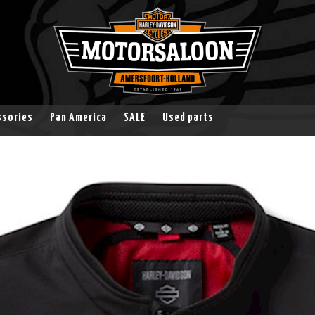
ssories
Pan America
SALE
Used parts