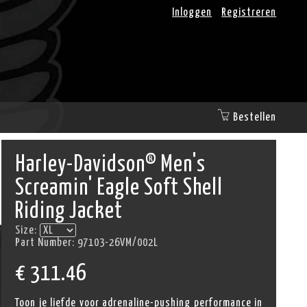
Inloggen
Registreren
Bestellen
Harley-Davidson® Men's
Screamin' Eagle Soft Shell
Riding Jacket
Size:
Part Number:
97103-26VM/002L
€
311.46
Toon je liefde voor adrenaline-pushing performance in