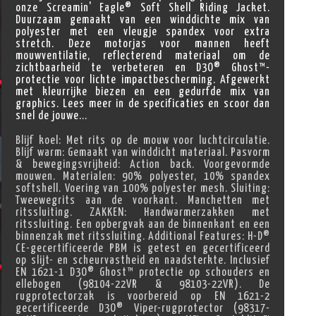
onze Screamin' Eagle® Soft Shell Riding Jacket.
Duurzaam gemaakt van een winddichte mix van
polyester met een vleugje spandex voor extra
stretch. Deze motorjas voor mannen heeft
mouwventilatie, reflecterend materiaal om de
zichtbaarheid te verbeteren en D3O® Ghost™-
protectie voor lichte impactbescherming. Afgewerkt
met kleurrijke biezen en een gedurfde mix van
graphics. Lees meer in de specificaties en scoor dan
snel de jouwe...
Blijf koel: Met rits op de mouw voor luchtcirculatie.
Blijf warm: Gemaakt van winddicht materiaal. Pasvorm
& bewegingsvrijheid: Action back. Voorgevormde
mouwen. Materialen: 90% polyester, 10% spandex
softshell. Voering van 100% polyester mesh. Sluiting:
Tweewegrits aan de voorkant. Manchetten met
ritssluiting. ZAKKEN: Handwarmerzakken met
ritssluiting. Een opbergvak aan de binnenkant en een
binnenzak met ritssluiting. Additional Features: H-D®
CE-gecertificeerde PBM is getest en gecertificeerd
op slijt- en scheurvastheid en naadsterkte. Inclusief
EN 1621-1 D3O® Ghost™ protectie op schouders en
ellebogen (98104-22VR & 98103-22VR). De
rugprotectorzak is voorbereid op EN 1621-2
gecertificeerde D3O® Viper-rugprotector (98317-