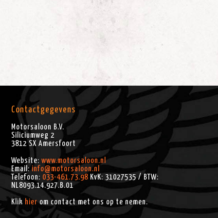
Contactgegevens
Motorsaloon B.V.
Siliciumweg 2
3812 SX
Amersfoort
Website:
www.motorsaloon.nl
Email:
info@motorsaloon.nl
Telefoon:
033-461.73.98
KvK: 31027535 / BTW:
NL8093.14.927.B.01
Klik
hier
om contact met ons op te nemen.