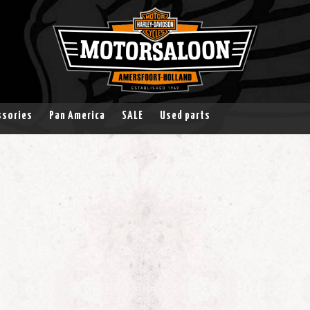
ssories
Pan America
SALE
Used parts