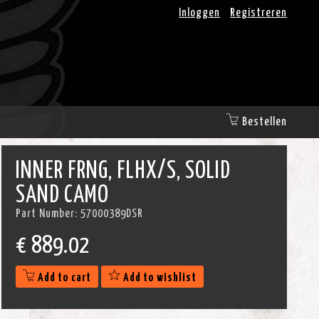
Inloggen
Registreren
Bestellen
INNER FRNG, FLHX/S, SOLID
SAND CAMO
Part Number:
57000389DSR
€
889.02
Add to cart
Add to wishlist