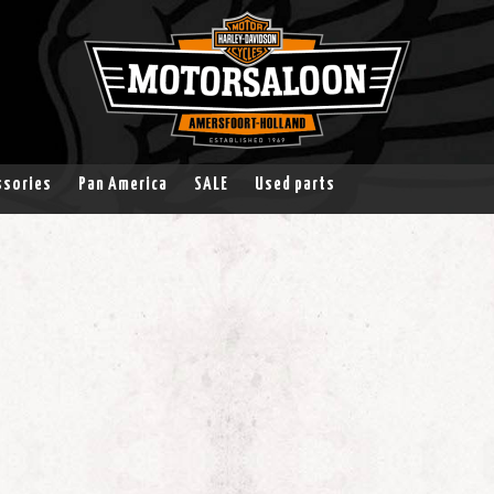
ssories
Pan America
SALE
Used parts