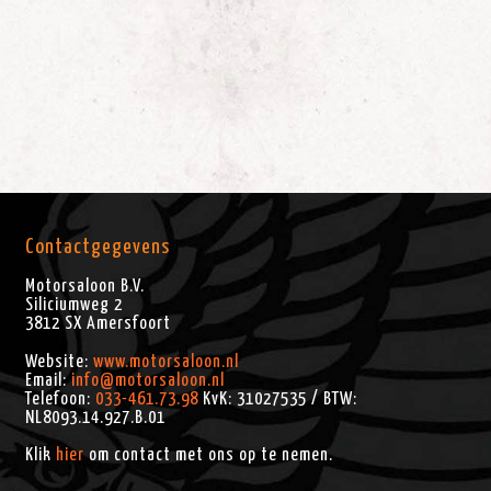
Contactgegevens
Motorsaloon B.V.
Siliciumweg 2
3812 SX
Amersfoort
Website:
www.motorsaloon.nl
Email:
info@motorsaloon.nl
Telefoon:
033-461.73.98
KvK: 31027535 / BTW:
NL8093.14.927.B.01
Klik
hier
om contact met ons op te nemen.