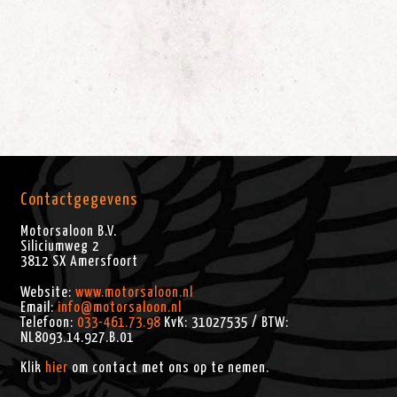
Contactgegevens
Motorsaloon B.V.
Siliciumweg 2
3812 SX
Amersfoort
Website:
www.motorsaloon.nl
Email:
info@motorsaloon.nl
Telefoon:
033-461.73.98
KvK: 31027535 / BTW:
NL8093.14.927.B.01
Klik
hier
om contact met ons op te nemen.