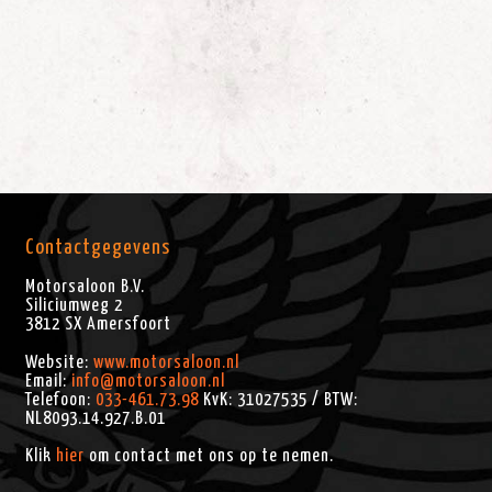
Contactgegevens
Motorsaloon B.V.
Siliciumweg 2
3812 SX
Amersfoort
Website:
www.motorsaloon.nl
Email:
info@motorsaloon.nl
Telefoon:
033-461.73.98
KvK: 31027535 / BTW:
NL8093.14.927.B.01
Klik
hier
om contact met ons op te nemen.