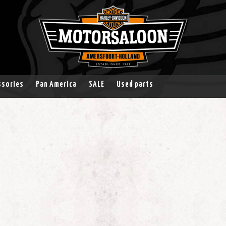
ssories
Pan America
SALE
Used parts