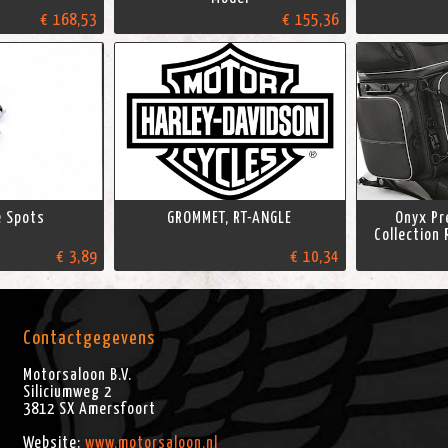
€ 168,53
€ 155,36
e Spots
GROMMET, RT-ANGLE
Onyx P
Collection 
€ 3,89
€ 10,34
Contactgegevens
Motorsaloon B.V.
Siliciumweg 2
3812 SX
Amersfoort
Website:
www.motorsaloon.nl