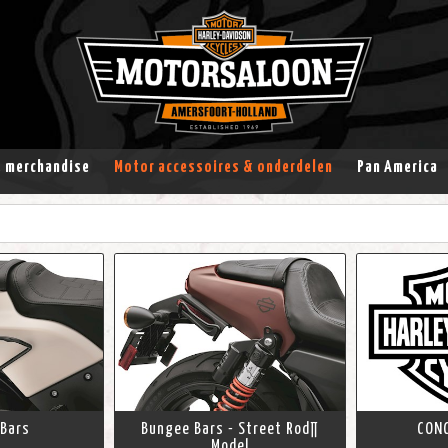
& merchandise
Motor accessoires & onderdelen
Pan America
Bars
Bungee Bars - Street Rod∏
CON
Model