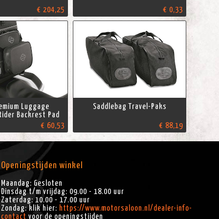
€ 204,25
€ 0,33
remium Luggage
Saddlebag Travel-Paks
Rider Backrest Pad
€ 60,53
€ 88,19
Openingstijden winkel
Maandag: Gesloten
Dinsdag t/m vrijdag: 09.00 - 18.00 uur
Zaterdag: 10.00 - 17.00 uur
Zondag: klik hier:
https://www.motorsaloon.nl/dealer-info-
contact
voor de openingstijden