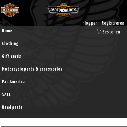
Inloggen
Registreren
Home
Bestellen
Clothing
Gift cards
Motorcycle parts & accessories
Pan America
SALE
Used parts