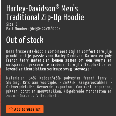
Harley-Davidson® Men's
Traditional Zip-Up Hoodie
Size:
S
Part Number:
96498-22VM/000S
Out of stock
Deze frisse rits-hoodie combineert stijl en comfort terwijl je
pronkt met je passie voor Harley-Davidson. Katoen en poly
French terry materialen komen samen om een warme en
ontspannen pasvorm te creëren, terwijl viltapplicaties en
levendige kleurblokken serieuze swag toevoegen.
Materialen: 54% katoen/46% polyester french terry. •
Sluiting: Rits aan voorzijde. • ZAKKEN: Kangaroezakken. •
Ontwerpdetails: Gevoerde capuchon. Contrast capuchon,
jukken, borst en mouwstukken. Ribgebreide manchetten en
zoom. • Graphics: Viltapplicatie.
Add to wishlist