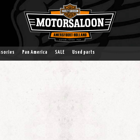
ssories
Pan America
SALE
Used parts