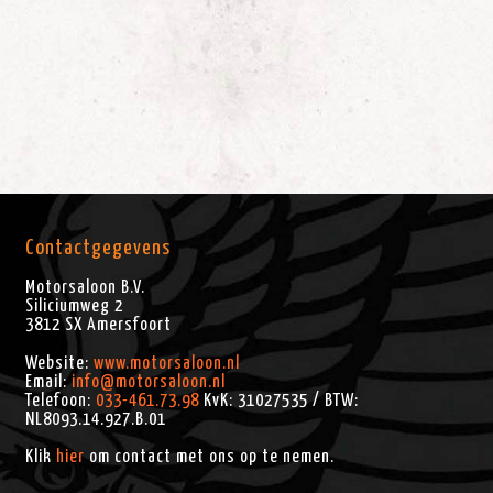
Contactgegevens
Motorsaloon B.V.
Siliciumweg 2
3812 SX
Amersfoort
Website:
www.motorsaloon.nl
Email:
info@motorsaloon.nl
Telefoon:
033-461.73.98
KvK: 31027535 / BTW:
NL8093.14.927.B.01
Klik
hier
om contact met ons op te nemen.