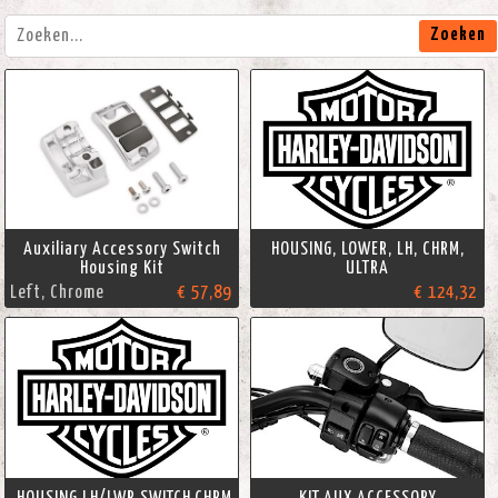
Zoeken
Auxiliary Accessory Switch
HOUSING, LOWER, LH, CHRM,
Housing Kit
ULTRA
Left, Chrome
€ 57,89
€ 124,32
HOUSING,LH/LWR,SWITCH,CHRM
KIT,AUX.ACCESSORY