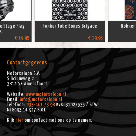
eritage Flag
Rokker Tube Bones Brigade
Rokker 
k
€ 19,95
€ 19,95
Contactgegevens
Motorsaloon B.V.
Siliciumweg 2
3812 SX
Amersfoort
Website:
www.motorsaloon.nl
Email:
info@motorsaloon.nl
Telefoon:
033-461.73.98
KvK: 31027535 / BTW:
NL8093.14.927.B.01
Klik
hier
om contact met ons op te nemen.