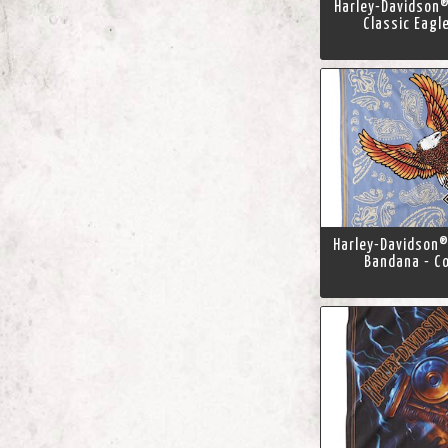
Harley-Davidson®
Classic Eagl
Harley-Davidson®
Bandana - Co