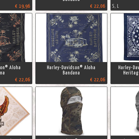
€ 19,96
€ 22,06
S, L
son® Aloha
Harley-Davidson® Aloha
Harley-Da
ana
Bandana
Heritag
€ 22,06
€ 22,06