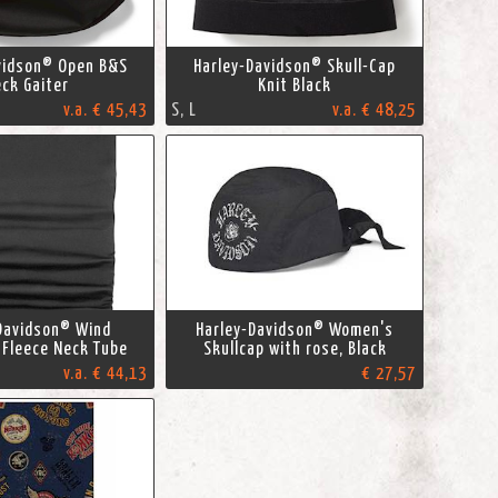
vidson® Open B&S
Harley-Davidson® Skull-Cap
ck Gaiter
Knit Black
v.a. € 45,43
S, L
v.a. € 48,25
Davidson® Wind
Harley-Davidson® Women's
 Fleece Neck Tube
Skullcap with rose, Black
v.a. € 44,13
€ 27,57