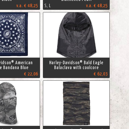
v.a. € 48,25
S, L
v.a. € 48,25
vidson® American
Harley-Davidson® Bald Eagle
e Bandana Blue
Balaclava with coolcore
€ 22,06
€ 62,03