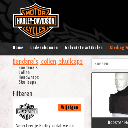
Home
Cadeaubonnen
Gebruikte artikelen
Kleding 
Bandana's, collen, skullcaps
Bandana's
Collen
Headwraps
Skullcaps
Filteren
Wijzigen
Booster M
Selecteer je Harley zodat we de