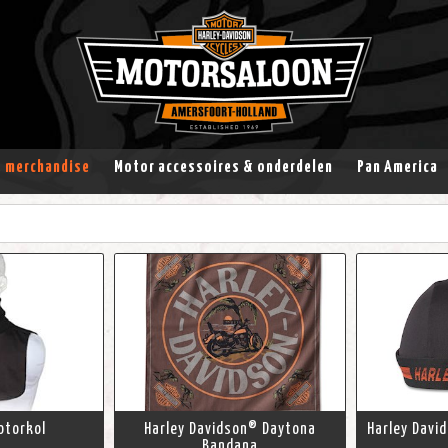
& merchandise
Motor accessoires & onderdelen
Pan America
otorkol
Harley Davidson® Daytona
Harley Davi
Bandana