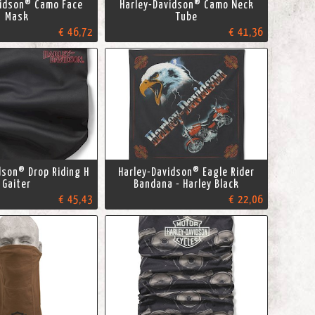
vidson® Camo Face
Harley-Davidson® Camo Neck
Mask
Tube
€ 46,72
€ 41,36
dson® Drop Riding H
Harley-Davidson® Eagle Rider
Gaiter
Bandana - Harley Black
€ 45,43
€ 22,06