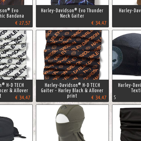
dson® Evo
Harley-Davidson® Evo Thunder
Harley-Da
hic Bandana
Neck Gaiter
€ 27,57
€ 34,47
n® H-D TECH
Harley-Davidson® H-D TECH
Harley-Dav
ncer & Allover
Gaiter - Harley Black & Allover
Text
t
print
€ 34,47
€ 34,47
S