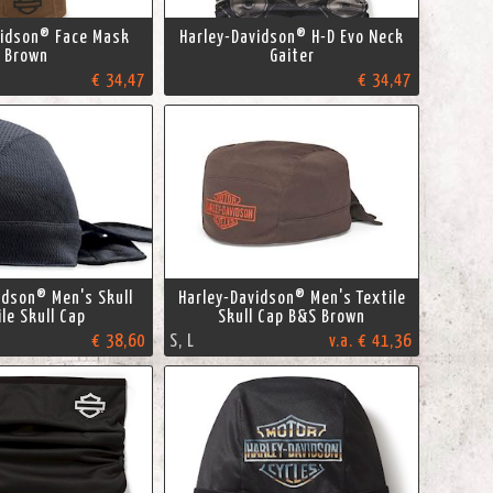
vidson® Face Mask
Harley-Davidson® H-D Evo Neck
Brown
Gaiter
€ 34,47
€ 34,47
idson® Men's Skull
Harley-Davidson® Men's Textile
ile Skull Cap
Skull Cap B&S Brown
€ 38,60
S, L
v.a. € 41,36