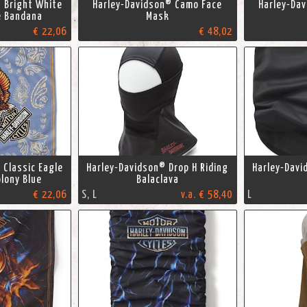
 Bright White
Harley-Davidson® Camo Face
Harley-Da
e Bandana
Mask
€ 22,06
€ 48,02
 Classic Eagle
Harley-Davidson® Drop H Riding
Harley-Davi
lony Blue
Balaclava
€ 22,06
S, L
v.a. € 58,40
L