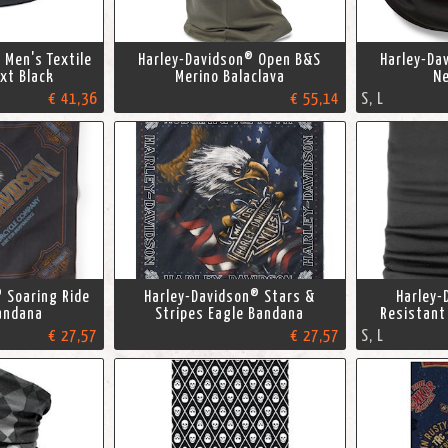
 Men's Textile
Harley-Davidson® Open B&S
Harley-Da
ext Black
Merino Balaclava
Ne
€ 41,36
€ 55,14
S, L
 Soaring Ride
Harley-Davidson® Stars &
Harley-
andana
Stripes Eagle Bandana
Resistant
€ 27,57
€ 27,57
S, L