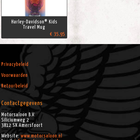
Harley-Davidson® Kids
Travel Mug
€ 35,95
Privacybeleid
Voorwaarden
Retourbeleid
Contactgegevens
Motorsaloon B.V.
Siliciumweg 2
3812 SX
Amersfoort
Website:
www.motorsaloon.nl