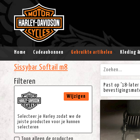
Home
Cadeaubonnen
Gebruikte artikelen
Kleding 
Sissybar Softail m8
Filteren
Past op '18-later
bevestigingsmate
Wijzigen
Selecteer je Harley zodat we de
juiste producten voor je kunnen
selecteren
Toon alleen de producten