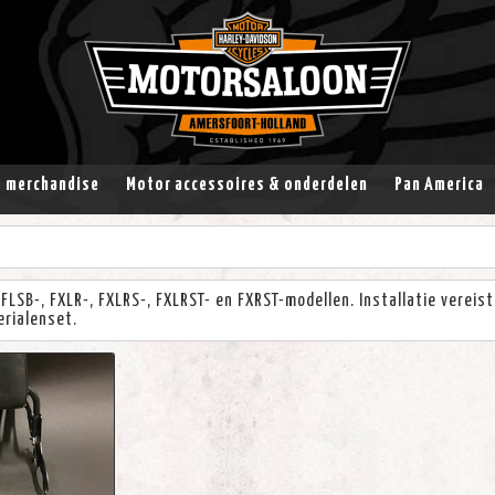
& merchandise
Motor accessoires & onderdelen
Pan America
 FLSB-, FXLR-, FXLRS-, FXLRST- en FXRST-modellen. Installatie verei
rialenset.