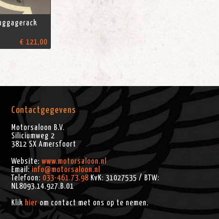
luggagerack
€ 121,00
Contactgegevens
Motorsaloon B.V.
Siliciumweg 2
3812 SX
Amersfoort
Website:
www.motorsaloon.nl
Email:
info@motorsaloon.nl
Telefoon:
033-461.73.98
KvK: 31027535 / BTW:
NL8093.14.927.B.01
Klik
hier
om contact met ons op te nemen.