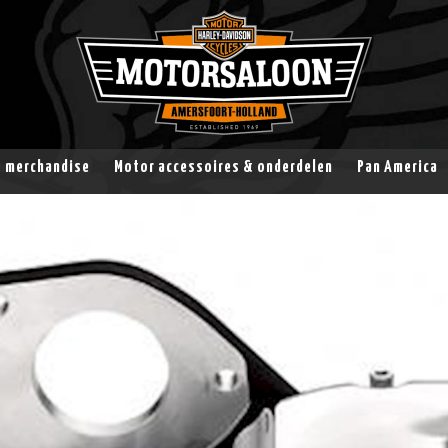
& merchandise
Motor accessoires & onderdelen
Pan America