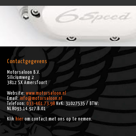
Contactgegevens
Motorsaloon B.V.
Siliciumweg 2
3812 SX
Amersfoort
Website:
www.motorsaloon.nl
Email:
info@motorsaloon.nl
Telefoon:
033-461.73.98
KvK: 31027535 / BTW:
NL8093.14.927.B.01
Klik
hier
om contact met ons op te nemen.