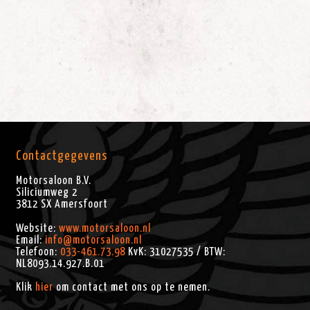
Contactgegevens
Motorsaloon B.V.
Siliciumweg 2
3812 SX
Amersfoort
Website:
www.motorsaloon.nl
Email:
info@motorsaloon.nl
Telefoon:
033-461.73.98
KvK: 31027535 / BTW:
NL8093.14.927.B.01
Klik
hier
om contact met ons op te nemen.