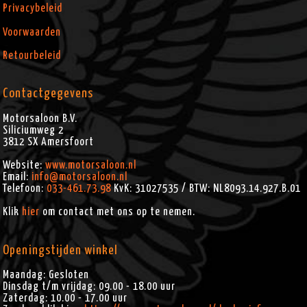
Privacybeleid
Voorwaarden
Retourbeleid
Contactgegevens
Motorsaloon B.V.
Siliciumweg 2
3812 SX
Amersfoort
Website:
www.motorsaloon.nl
Email:
info@motorsaloon.nl
Telefoon:
033-461.73.98
KvK: 31027535 / BTW: NL8093.14.927.B.01
Klik
hier
om contact met ons op te nemen.
Openingstijden winkel
Maandag: Gesloten
Dinsdag t/m vrijdag: 09.00 - 18.00 uur
Zaterdag: 10.00 - 17.00 uur