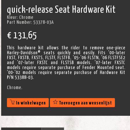
quick-release Seat Hardware Kit
Kleur:
Chrome
Part Number:
53378-03A
€
131,65
This hardware kit allows the rider to remove one-piece
Harley-Davidson® seats quickly and easily. Fits '00-later
FXST, FXSTB, FXSTS, FLSTF, FLSTFB, '05-'06 FLSTN, '06 FLSTFSE2
and '07-later FXSTC and FLSTSB models. '07-later FXSTC
models require separate purchase of Fender Mounted seat.
'00-'02 models require separate purchase of Hardware Kit
P/N 53388-03.
Chrome.
In winkelwagen
Toevoegen aan wensenlijst