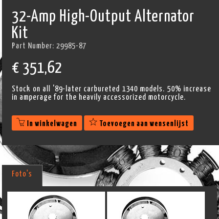
32-Amp High-Output Alternator
Kit
Part Number:
29985-87
€
351,62
Stock on all '89-later carbureted 1340 models. 50% increase
in amperage for the heavily accessorized motorcycle.
In winkelwagen
Toevoegen aan wensenlijst
Foto's