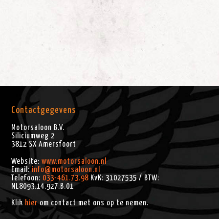
Contactgegevens
Motorsaloon B.V.
Siliciumweg 2
3812 SX
Amersfoort
Website:
www.motorsaloon.nl
Email:
info@motorsaloon.nl
Telefoon:
033-461.73.98
KvK: 31027535 / BTW:
NL8093.14.927.B.01
Klik
hier
om contact met ons op te nemen.