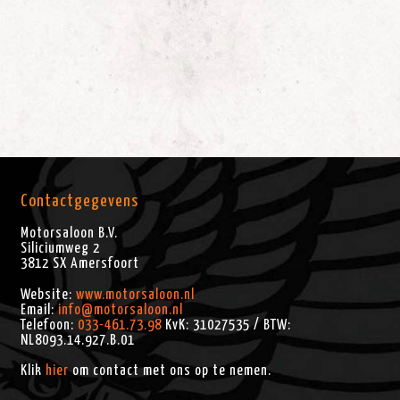
Contactgegevens
Motorsaloon B.V.
Siliciumweg 2
3812 SX
Amersfoort
Website:
www.motorsaloon.nl
Email:
info@motorsaloon.nl
Telefoon:
033-461.73.98
KvK: 31027535 / BTW:
NL8093.14.927.B.01
Klik
hier
om contact met ons op te nemen.