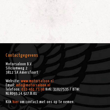
Contactgegevens
Motorsaloon B.V.
Siliciumweg 2
3812 SX
Amersfoort
Website:
www.motorsaloon.nl
Email:
info@motorsaloon.nl
Telefoon:
033-461.73.98
KvK: 31027535 / BTW:
NL8093.14.927.B.01
Klik
hier
om contact met ons op te nemen.