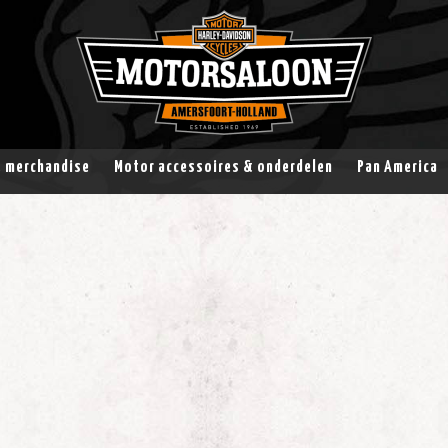
& merchandise
Motor accessoires & onderdelen
Pan America