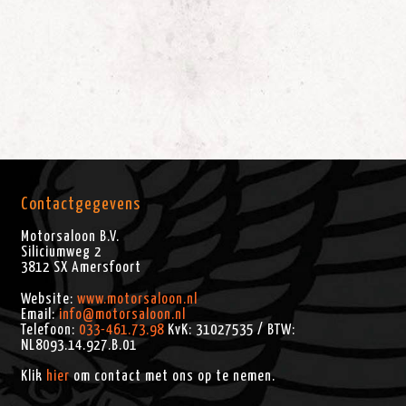
Contactgegevens
Motorsaloon B.V.
Siliciumweg 2
3812 SX
Amersfoort
Website:
www.motorsaloon.nl
Email:
info@motorsaloon.nl
Telefoon:
033-461.73.98
KvK: 31027535 / BTW:
NL8093.14.927.B.01
Klik
hier
om contact met ons op te nemen.